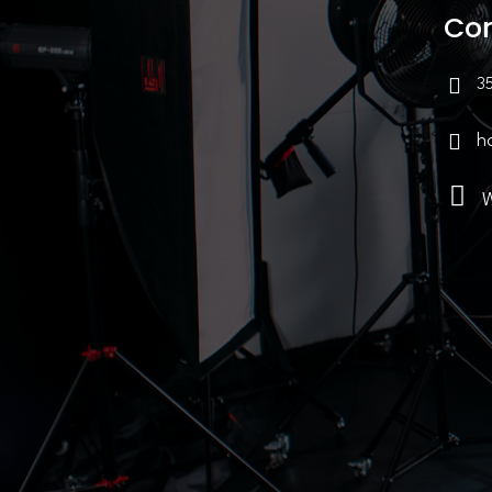
Co
3
h