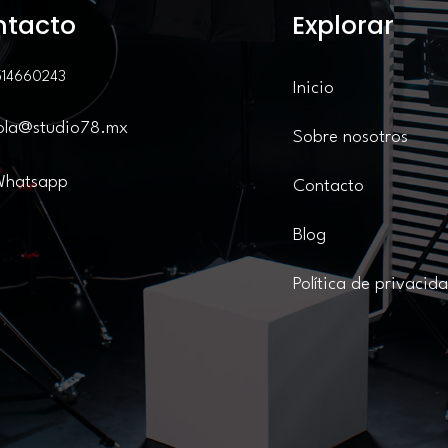
ntacto
Explorar
514660243
Inicio
ola@studio78.mx
Sobre nosotros
Whatsapp
Contacto
Blog
Política de privacid